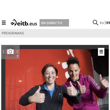
☰
EU
E
EN DIRECTO
PROGRAMAS
☰
7