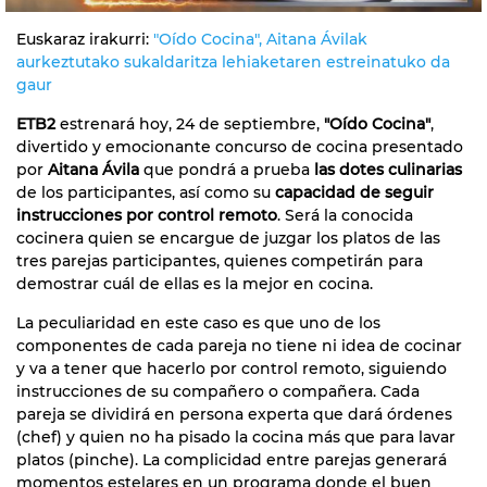
Euskaraz irakurri:
"Oído Cocina", Aitana Ávilak
aurkeztutako sukaldaritza lehiaketaren estreinatuko da
gaur
ETB2
estrenará hoy, 24 de septiembre,
"Oído Cocina"
,
divertido y emocionante concurso de cocina presentado
por
Aitana Ávila
que pondrá a prueba
las dotes culinarias
de los participantes, así como su
capacidad de seguir
instrucciones por control remoto
. Será la conocida
cocinera quien se encargue de juzgar los platos de las
tres parejas participantes, quienes competirán para
demostrar cuál de ellas es la mejor en cocina.
La peculiaridad en este caso es que uno de los
componentes de cada pareja no tiene ni idea de cocinar
y va a tener que hacerlo por control remoto, siguiendo
instrucciones de su compañero o compañera. Cada
pareja se dividirá en persona experta que dará órdenes
(chef) y quien no ha pisado la cocina más que para lavar
platos (pinche). La complicidad entre parejas generará
momentos estelares en un programa donde el buen