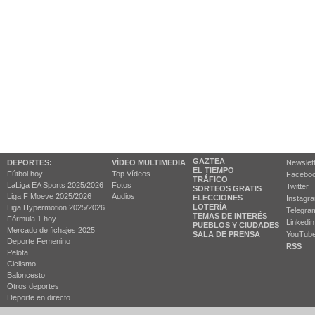
GAZTEA
DEPORTES:
VÍDEO MULTIMEDIA
Newslet
EL TIEMPO
Fútbol hoy
Top Vídeos
Facebo
TRÁFICO
LaLiga EA Sports 2025/2026
Fotos
Twitter
SORTEOS GRATIS
Liga F Moeve 2025/2026
Audios
ELECCIONES
Instagr
LOTERÍA
Liga Hypermotion 2025/2026
Telegra
TEMAS DE INTERÉS
Fórmula 1 hoy
Linkedin
PUEBLOS Y CIUDADES
Mercado de fichajes 2025
SALA DE PRENSA
YouTub
Deporte Femenino
RSS
Pelota
Ciclismo
Baloncesto
Otros deportes
Deporte en directo