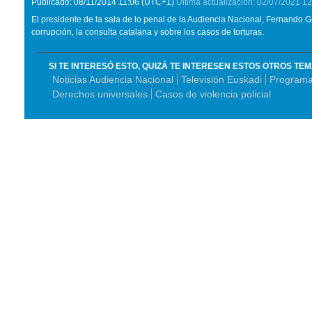
Publicado:
08/11/2014
11:06
(UTC+1)
Última actualización:
02/07/2021
12
El presidente de la sala de lo penal de la Audiencia Nacional, Fernando 
corrupción, la consulta catalana y sobre los casos de torturas.
SI TE INTERESÓ ESTO, QUIZÁ TE INTERESEN ESTOS OTROS TE
Noticias Audiencia Nacional
Televisión Euskadi
Programa
Derechos universales
Casos de violencia policial