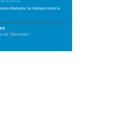
:30
(UTC+2)
Grande-Marlaska, ha hablado sobre la
MAS
s de Televisión