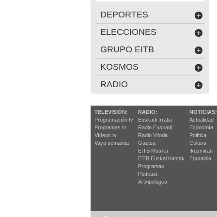
DEPORTES
ELECCIONES
GRUPO EITB
KOSMOS
RADIO
TELEVISIÓN:
RADIO:
NOTICIAS:
Programación tv
Euskadi Irratia
Actualidad
Programas tv
Radio Euskadi
Economía
Vídeos tv
Radio Vitoria
Política
Vaya semanita
Gaztea
Cultura
EITB Musika
Ikusmiran
EiTB Euskal Kantak
Eguraldia
Programas
Podcast
Artxipelagoa