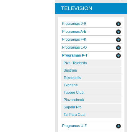
TELEVISION
Programas 0-9
Programas A-E
Programas F-K
Programas L-O
Programas P-T
Piztu Telebista
Sustraia
Teknopolis
Txoriene
Tupper Club
Plazandreak
Sopela Pro
Tal Para Cual
Programas U-Z