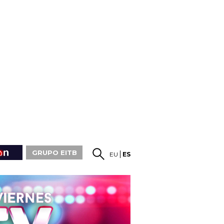
GRUPO EITB
EU
ES