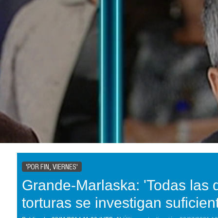
'POR FIN, VIERNES'
Grande-Marlaska: 'Todas las 
torturas se investigan suficie