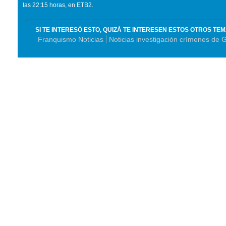
las 22:15 horas, en ETB2.
SI TE INTERESÓ ESTO, QUIZÁ TE INTERESEN ESTOS OTROS TE
Franquismo Noticias
Noticias investigación crímenes de G