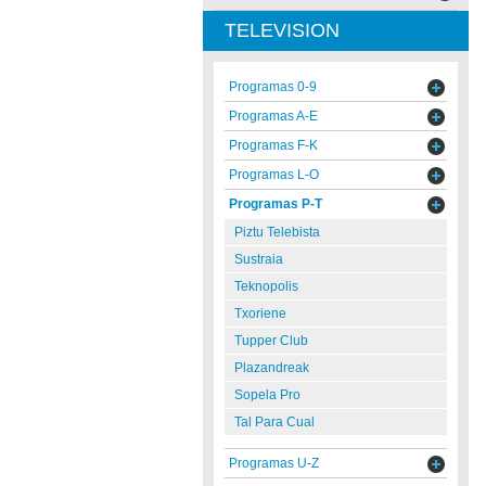
TELEVISION
Programas 0-9
Programas A-E
Programas F-K
Programas L-O
Programas P-T
Piztu Telebista
Sustraia
Teknopolis
Txoriene
Tupper Club
Plazandreak
Sopela Pro
Tal Para Cual
Programas U-Z