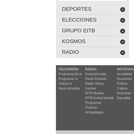
DEPORTES
ELECCIONES
GRUPO EITB
KOSMOS
RADIO
TELEVISIÓN:
RADIO:
NOTICIAS:
Programación tv
Euskadi Irratia
Actualidad
Programas tv
Radio Euskadi
Economía
Vídeos tv
Radio Vitoria
Política
Vaya semanita
Gaztea
Cultura
EITB Musika
Ikusmiran
EiTB Euskal Kantak
Eguraldia
Programas
Podcast
Artxipelagoa