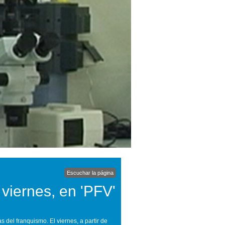
Escuchar la página
 viernes, en 'PFV'
s del franquismo. El viernes, a partir de