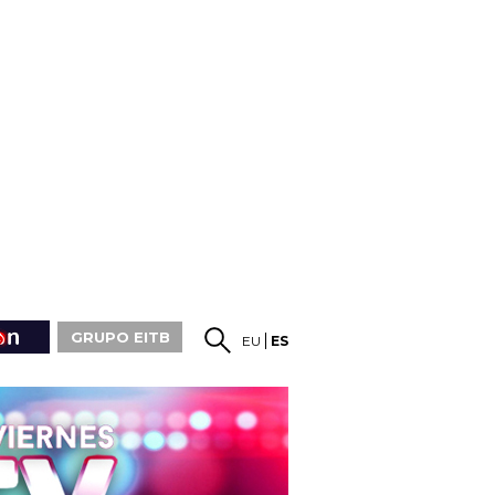
GRUPO EITB
EU
ES