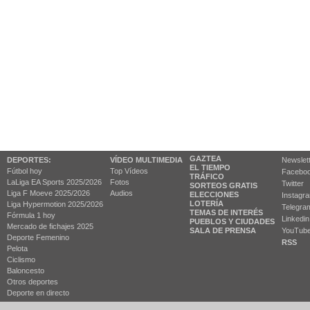
GAZTEA
DEPORTES:
VÍDEO MULTIMEDIA
Newslet
EL TIEMPO
Fútbol hoy
Top Vídeos
Facebo
TRÁFICO
LaLiga EA Sports 2025/2026
Fotos
Twitter
SORTEOS GRATIS
Liga F Moeve 2025/2026
Audios
ELECCIONES
Instagr
LOTERÍA
Liga Hypermotion 2025/2026
Telegra
TEMAS DE INTERÉS
Fórmula 1 hoy
Linkedin
PUEBLOS Y CIUDADES
Mercado de fichajes 2025
SALA DE PRENSA
YouTub
Deporte Femenino
RSS
Pelota
Ciclismo
Baloncesto
Otros deportes
Deporte en directo