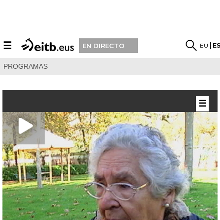
☰
EU
E
EN DIRECTO
PROGRAMAS
☰