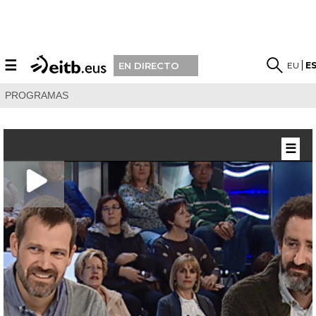
☰
EU
E
EN DIRECTO
PROGRAMAS
☰