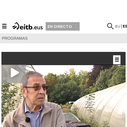
☰
EU
E
EN DIRECTO
PROGRAMAS
☰