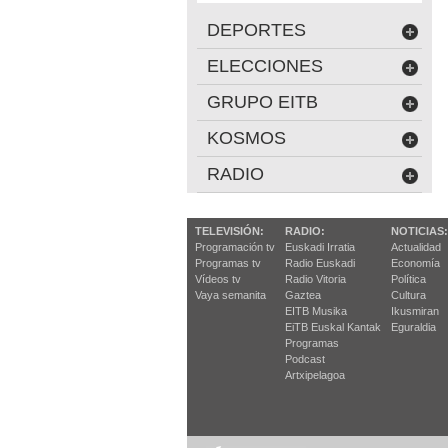
DEPORTES
ELECCIONES
GRUPO EITB
KOSMOS
RADIO
TELEVISIÓN:
RADIO:
NOTICIAS:
Programación tv
Euskadi Irratia
Actualidad
Programas tv
Radio Euskadi
Economía
Vídeos tv
Radio Vitoria
Política
Vaya semanita
Gaztea
Cultura
EITB Musika
Ikusmiran
EiTB Euskal Kantak
Eguraldia
Programas
Podcast
Artxipelagoa