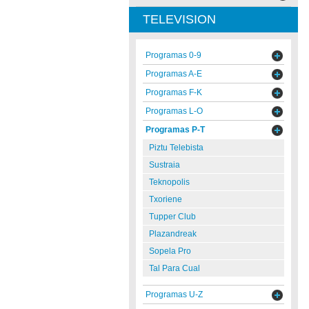
TELEVISION
Programas 0-9
Programas A-E
Programas F-K
Programas L-O
Programas P-T
Piztu Telebista
Sustraia
Teknopolis
Txoriene
Tupper Club
Plazandreak
Sopela Pro
Tal Para Cual
Programas U-Z