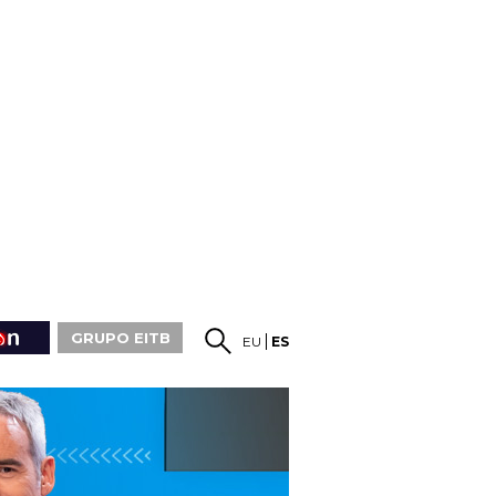
GRUPO EITB
EU
ES