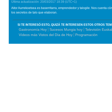
Última actualización:
20/03/2017
18:39
(UTC+1)
Aitor Aurrekoetxea es baserritarra, emprendedor y talogile. Nos cuenta có
los secretos de talo que elaboran.
SI TE INTERESÓ ESTO, QUIZÁ TE INTERESEN ESTOS OTROS TE
Gastronomía Hoy
Sucesos Mungia hoy
Televisión Euskal
Vídeos más Vistos del Día de Hoy
Programación