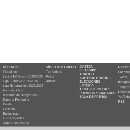
GAZTEA
DEPORTES:
VÍDEO MULTIMEDIA
Newslet
EL TIEMPO
Fútbol hoy
Top Vídeos
Facebo
TRÁFICO
LaLiga EA Sports 2025/2026
Fotos
Twitter
SORTEOS GRATIS
Liga F Moeve 2025/2026
Audios
ELECCIONES
Instagr
LOTERÍA
Liga Hypermotion 2025/2026
Telegra
TEMAS DE INTERÉS
Fórmula 1 hoy
Linkedin
PUEBLOS Y CIUDADES
Mercado de fichajes 2025
SALA DE PRENSA
YouTub
Deporte Femenino
RSS
Pelota
Ciclismo
Baloncesto
Otros deportes
Deporte en directo