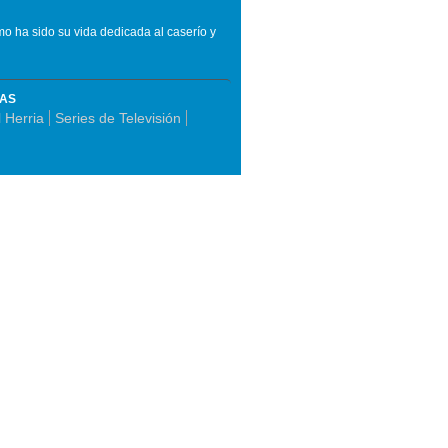
mo ha sido su vida dedicada al caserío y
MAS
 Herria
Series de Televisión