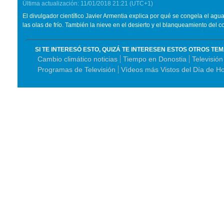
Última actualización:
11/01/2018
21:21
(UTC+1)
El divulgador científico Javier Armentia explica por qué se congela el ag
las olas de frío. También la nieve en el desierto y el blanqueamiento del co
SI TE INTERESÓ ESTO, QUIZÁ TE INTERESEN ESTOS OTROS TE
Cambio climático noticias
Tiempo en Donostia
Televisió
Programas de Televisión
Vídeos más Vistos del Día de H