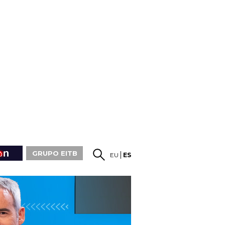
GRUPO EITB
EU
ES