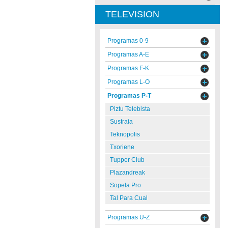
TELEVISION
Programas 0-9
Programas A-E
Programas F-K
Programas L-O
Programas P-T
Piztu Telebista
Sustraia
Teknopolis
Txoriene
Tupper Club
Plazandreak
Sopela Pro
Tal Para Cual
Programas U-Z