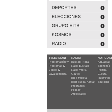
DEPORTES
ELECCIONES
GRUPO EITB
KOSMOS
RADIO
TELEVISIÓN:
RADIO:
NOTICIAS:
Programación tv
Euskadi Irratia
Actualidad
Programas tv
Radio Euskadi
Economía
Vídeos tv
Radio Vitoria
Política
Vaya semanita
Gaztea
Cultura
EITB Musika
Ikusmiran
EiTB Euskal Kantak
Eguraldia
Programas
Podcast
Artxipelagoa