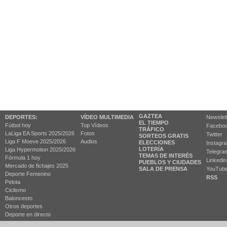
GAZTEA
DEPORTES:
VÍDEO MULTIMEDIA
Newslet
EL TIEMPO
Fútbol hoy
Top Vídeos
Facebo
TRÁFICO
LaLiga EA Sports 2025/2026
Fotos
Twitter
SORTEOS GRATIS
Liga F Moeve 2025/2026
Audios
ELECCIONES
Instagr
LOTERÍA
Liga Hypermotion 2025/2026
Telegra
TEMAS DE INTERÉS
Fórmula 1 hoy
Linkedin
PUEBLOS Y CIUDADES
Mercado de fichajes 2025
SALA DE PRENSA
YouTub
Deporte Femenino
RSS
Pelota
Ciclismo
Baloncesto
Otros deportes
Deporte en directo