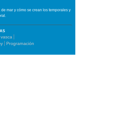
ua de mar y cómo se crean los temporales y
ral.
MAS
n vasca
oy
Programación