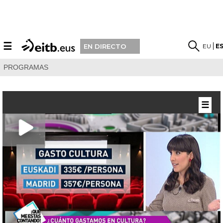
☰
EU
E
EN DIRECTO
PROGRAMAS
☰