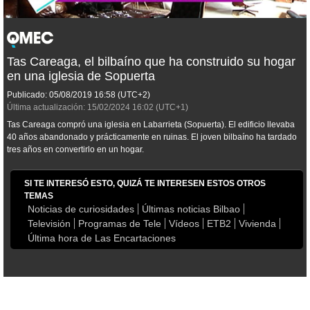
Tas Careaga, el bilbaíno que ha construido su hogar
en una iglesia de Sopuerta
Publicado:
05/08/2019
16:58
(UTC+2)
Última actualización:
15/02/2024
16:02
(UTC+1)
Tas Careaga compró una iglesia en Labarrieta (Sopuerta). El edificio llevaba
40 años abandonado y prácticamente en ruinas. El joven bilbaíno ha tardado
tres años en convertirlo en un hogar.
SI TE INTERESÓ ESTO, QUIZÁ TE INTERESEN ESTOS OTROS
TEMAS
Noticias de curiosidades
Últimas noticias Bilbao
Televisión
Programas de Tele
Vídeos
ETB2
Vivienda
Última hora de Las Encartaciones