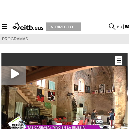
☰
EU
E
EN DIRECTO
PROGRAMAS
☰