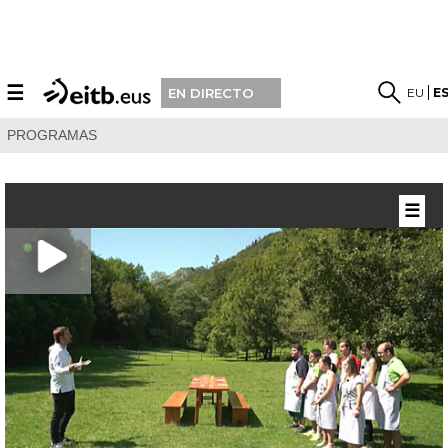
☰
EU
E
EN DIRECTO
PROGRAMAS
☰