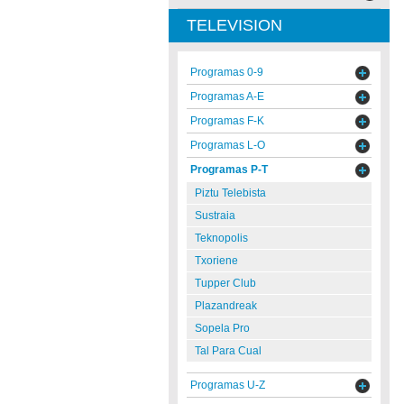
TELEVISION
Programas 0-9
Programas A-E
Programas F-K
Programas L-O
Programas P-T
Piztu Telebista
Sustraia
Teknopolis
Txoriene
Tupper Club
Plazandreak
Sopela Pro
Tal Para Cual
Programas U-Z