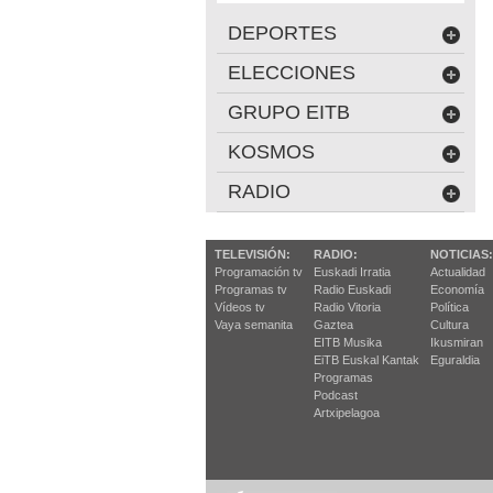
DEPORTES
ELECCIONES
GRUPO EITB
KOSMOS
RADIO
TELEVISIÓN:
RADIO:
NOTICIAS:
Programación tv
Euskadi Irratia
Actualidad
Programas tv
Radio Euskadi
Economía
Vídeos tv
Radio Vitoria
Política
Vaya semanita
Gaztea
Cultura
EITB Musika
Ikusmiran
EiTB Euskal Kantak
Eguraldia
Programas
Podcast
Artxipelagoa