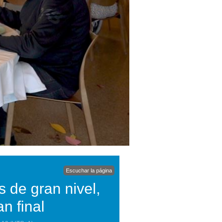
Escuchar la página
s de gran nivel,
n final