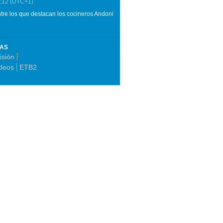
:12
(UTC+1)
re los que destacan los cocineros Andoni
MAS
isión
deos
ETB2