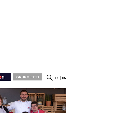
GRUPO EITB
EU
ES