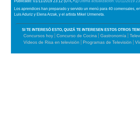
Publicado:
01/11/2019
23:12
(UTC+1)
Última actualización:
01/11/2019
23
Los aprendices han preparado y servido un menú para 40 comensales, ent
Luis Aduriz y Elena Arzak, y el artista Mikel Urmeneta.
SI TE INTERESÓ ESTO, QUIZÁ TE INTERESEN ESTOS OTROS TE
Concursos hoy
Concurso de Cocina
Gastronomía
Telev
Vídeos de Risa en televisión
Programas de Televisión
Ví