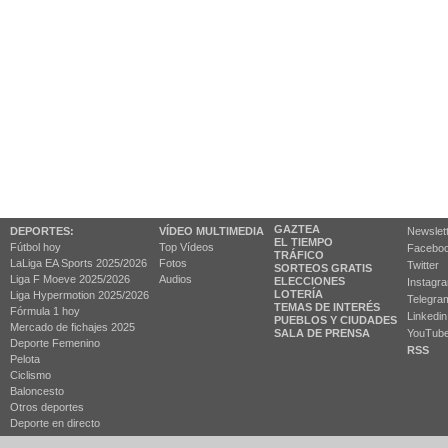
GAZTEA
DEPORTES:
VÍDEO MULTIMEDIA
Newslet
EL TIEMPO
Fútbol hoy
Top Vídeos
Facebo
TRÁFICO
LaLiga EA Sports 2025/2026
Fotos
Twitter
SORTEOS GRATIS
Liga F Moeve 2025/2026
Audios
ELECCIONES
Instagr
LOTERÍA
Liga Hypermotion 2025/2026
Telegra
TEMAS DE INTERÉS
Fórmula 1 hoy
Linkedin
PUEBLOS Y CIUDADES
Mercado de fichajes 2025
SALA DE PRENSA
YouTub
Deporte Femenino
RSS
Pelota
Ciclismo
Baloncesto
Otros deportes
Deporte en directo