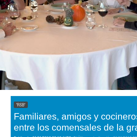
'RSB'
Familiares, amigos y cocinero
entre los comensales de la gra