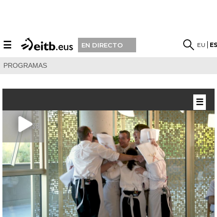
☰
EU
E
EN DIRECTO
PROGRAMAS
☰