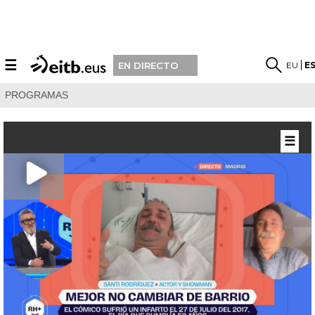
☰
EU
E
EN DIRECTO
PROGRAMAS
☰