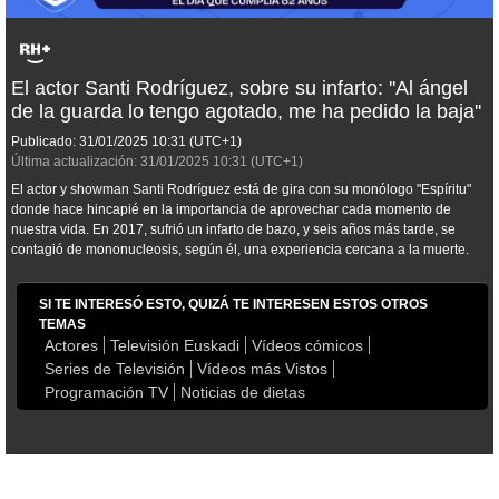
El actor Santi Rodríguez, sobre su infarto: ''Al ángel
de la guarda lo tengo agotado, me ha pedido la baja''
Publicado:
31/01/2025
10:31
(UTC+1)
Última actualización:
31/01/2025
10:31
(UTC+1)
El actor y showman Santi Rodríguez está de gira con su monólogo "Espíritu"
donde hace hincapié en la importancia de aprovechar cada momento de
nuestra vida. En 2017, sufrió un infarto de bazo, y seis años más tarde, se
contagió de mononucleosis, según él, una experiencia cercana a la muerte.
SI TE INTERESÓ ESTO, QUIZÁ TE INTERESEN ESTOS OTROS
TEMAS
Actores
Televisión Euskadi
Vídeos cómicos
Series de Televisión
Vídeos más Vistos
Programación TV
Noticias de dietas