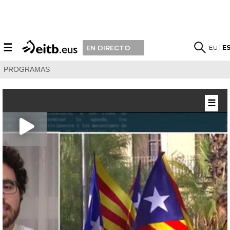
☰
EU
E
EN DIRECTO
PROGRAMAS
☰