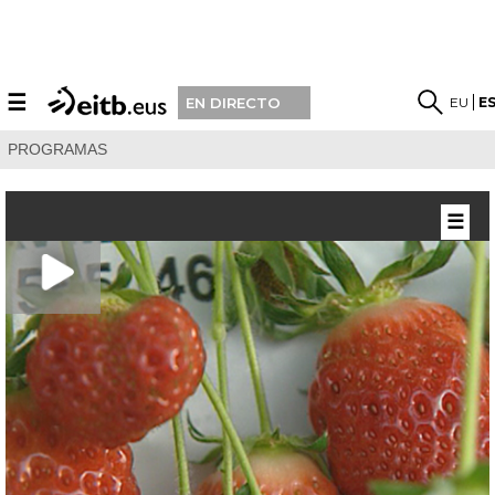
☰
EU
E
EN DIRECTO
PROGRAMAS
☰