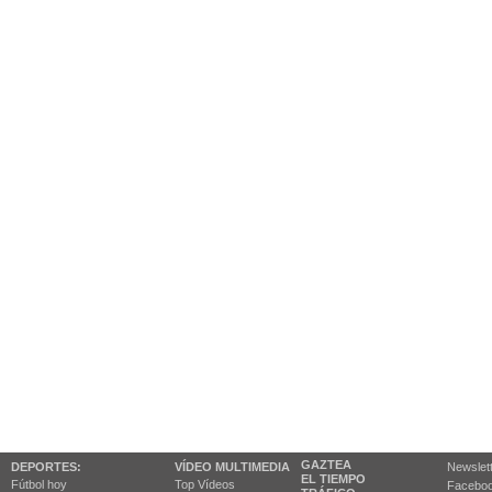
GAZTEA
DEPORTES:
VÍDEO MULTIMEDIA
Newslet
EL TIEMPO
Fútbol hoy
Top Vídeos
Facebo