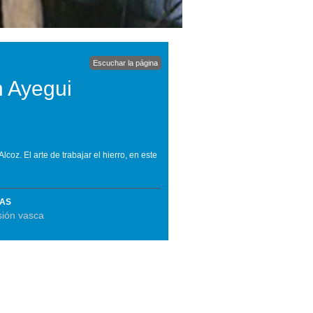
Escuchar la página
en Ayegui
coz. El arte de trabajar el hierro, en este
MAS
sión vasca