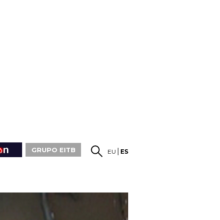
GRUPO EITB
EU
ES