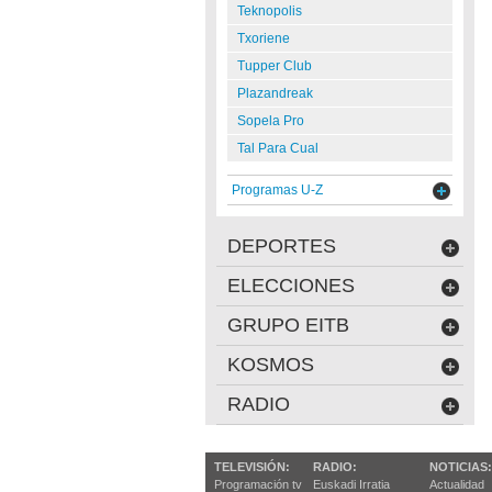
Teknopolis
Txoriene
Tupper Club
Plazandreak
Sopela Pro
Tal Para Cual
Programas U-Z
DEPORTES
ELECCIONES
GRUPO EITB
KOSMOS
RADIO
TELEVISIÓN:
RADIO:
NOTICIAS:
Programación tv
Euskadi Irratia
Actualidad