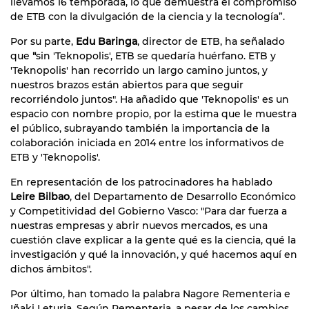
llevamos 16 temporada, lo que demuestra el compromiso
de ETB con la divulgación de la ciencia y la tecnología”.
Por su parte,
Edu Baringa
, director de ETB, ha señalado
que
"
sin 'Teknopolis', ETB se quedaría huérfano. ETB y
'Teknopolis' han recorrido un largo camino juntos, y
nuestros brazos están abiertos para que seguir
recorriéndolo juntos". Ha añadido que 'Teknopolis' es un
espacio con nombre propio, por la estima que le muestra
el público, subrayando también la importancia de la
colaboración iniciada en 2014 entre los informativos de
ETB y 'Teknopolis'.
En representación de los patrocinadores ha hablado
Leire Bilbao
, del Departamento de Desarrollo Económico
y Competitividad del Gobierno Vasco: "Para dar fuerza a
nuestras empresas y abrir nuevos mercados, es una
cuestión clave explicar a la gente qué es la ciencia, qué la
investigación y qué la innovación, y qué hacemos aquí en
dichos ámbitos".
Por último, han tomado la palabra Nagore Rementeria e
Iñaki Leturia. Según Rementeria, a pesar de los cambios,