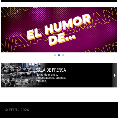
SALA DE PRENSA
Notas de prensa,
convocatorias, agenda,
fototeca,…
© EITB - 2026