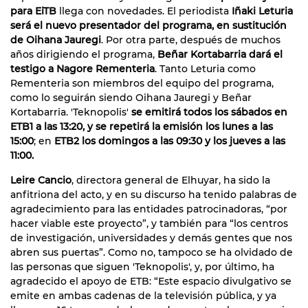
para EiTB
llega con novedades. El periodista
Iñaki Leturia
será el nuevo presentador del programa, en sustitución
de Oihana Jauregi
. Por otra parte, después de muchos
años dirigiendo el programa,
Beñar Kortabarria dará el
testigo a Nagore Rementeria
. Tanto Leturia como
Rementeria son miembros del equipo del programa,
como lo seguirán siendo Oihana Jauregi y Beñar
Kortabarria. 'Teknopolis'
se emitirá todos los sábados en
ETB1 a las 13:20, y se repetirá la emisión los lunes a las
15:00
; en
ETB2 los domingos a las 09:30 y los jueves a las
11:00.
Leire Cancio
, directora general de Elhuyar, ha sido la
anfitriona del acto, y en su discurso ha tenido palabras de
agradecimiento para las entidades patrocinadoras, “por
hacer viable este proyecto”, y también para “los centros
de investigación, universidades y demás gentes que nos
abren sus puertas”. Como no, tampoco se ha olvidado de
las personas que siguen 'Teknopolis', y, por último, ha
agradecido el apoyo de ETB: “Este espacio divulgativo se
emite en ambas cadenas de la televisión pública, y ya