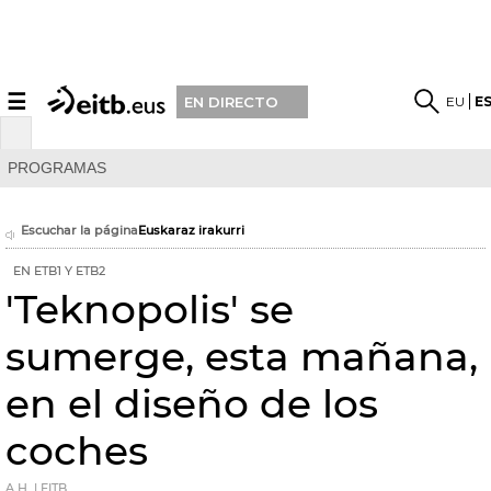
☰
EU
E
EN DIRECTO
PROGRAMAS
Escuchar la página
Euskaraz irakurri
EN ETB1 Y ETB2
'Teknopolis' se
sumerge, esta mañana,
en el diseño de los
coches
A.H. | EITB