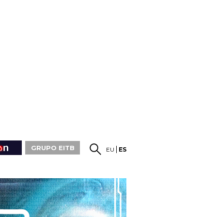
GRUPO EITB
EU
ES