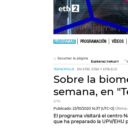
PROGRAMAS
PROGRAMACIÓN
VÍDEOS
Escuchar la página
Euskaraz irakurri
TEKNOPOLIS
EN ETB1, ETB2 Y EITB.EUS
Sobre la biome
semana, en "T
EITB
Publicado:
23/10/2020
14:37
(UTC+2)
Última 
El programa visitará el centro
que ha preparado la UPV/EHU pa