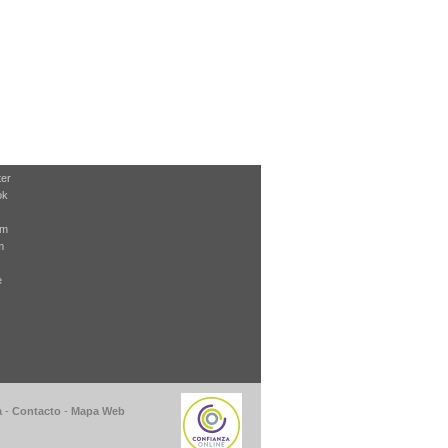
ter
ok
am
m
e
a
-
Contacto
-
Mapa Web