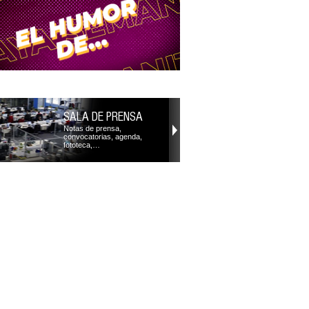
SALA DE PRENSA
Notas de prensa,
convocatorias, agenda,
fototeca,…