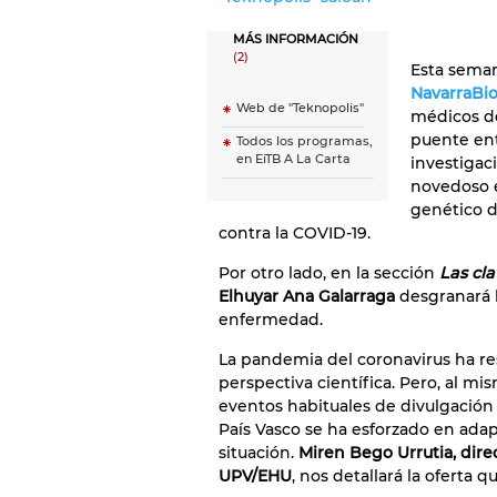
MÁS INFORMACIÓN
(2)
Esta sema
NavarraB
Web de ''Teknopolis''
médicos de
puente ent
Todos los programas,
en EiTB A La Carta
investigac
novedoso 
genético d
contra la COVID-19.
Por otro lado, en la sección
Las cla
Elhuyar Ana Galarraga
desgranará l
enfermedad.
La pandemia del coronavirus ha r
perspectiva científica. Pero, al mi
eventos habituales de divulgación c
País Vasco se ha esforzado en adap
situación.
Miren Bego Urrutia, dire
UPV/EHU
, nos detallará la oferta 