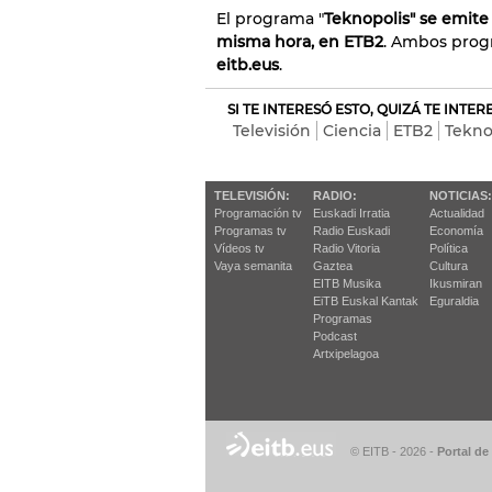
El programa "
Teknopolis" se emite h
misma hora, en ETB2
. Ambos prog
eitb.eus
.
SI TE INTERESÓ ESTO, QUIZÁ TE INTE
Televisión
Ciencia
ETB2
Tekno
TELEVISIÓN:
RADIO:
NOTICIAS:
Programación tv
Euskadi Irratia
Actualidad
Programas tv
Radio Euskadi
Economía
Vídeos tv
Radio Vitoria
Política
Vaya semanita
Gaztea
Cultura
EITB Musika
Ikusmiran
EiTB Euskal Kantak
Eguraldia
Programas
Podcast
Artxipelagoa
© EITB - 2026
-
Portal de