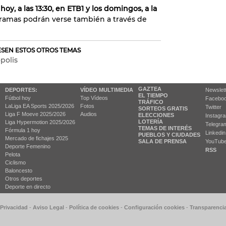
oy, a las 13:30, en ETB1 y los domingos, a la
ramas podrán verse también a través de
RESEN ESTOS OTROS TEMAS
polis
GAZTEA
DEPORTES:
VÍDEO MULTIMEDIA
Newslet
EL TIEMPO
Fútbol hoy
Top Vídeos
Facebo
TRÁFICO
LaLiga EA Sports 2025/2026
Fotos
Twitter
SORTEOS GRATIS
Liga F Moeve 2025/2026
Audios
ELECCIONES
Instagr
LOTERÍA
Liga Hypermotion 2025/2026
Telegra
TEMAS DE INTERÉS
Fórmula 1 hoy
Linkedin
PUEBLOS Y CIUDADES
Mercado de fichajes 2025
SALA DE PRENSA
YouTub
Deporte Femenino
RSS
Pelota
Ciclismo
Baloncesto
Otros deportes
Deporte en directo
 Privacidad
-
Aviso Legal
-
Política de cookies
-
Configuración cookies
-
Transparenci