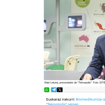
Iñaki Leturia, presentador de "Teknopolis". Foto: EITB
Euskaraz irakurri:
Biomedikuntza iz
"Teknopolis" saioan