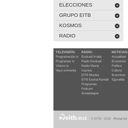
ELECCIONES
GRUPO EITB
KOSMOS
RADIO
TELEVISIÓN:
RADIO:
NOTICIAS:
Programación tv
Euskadi Irratia
Actualidad
Programas tv
Radio Euskadi
Economía
Vídeos tv
Radio Vitoria
Política
Vaya semanita
Gaztea
Cultura
EITB Musika
Ikusmiran
EiTB Euskal Kantak
Eguraldia
Programas
Podcast
Artxipelagoa
© EITB - 2026
-
Portal de