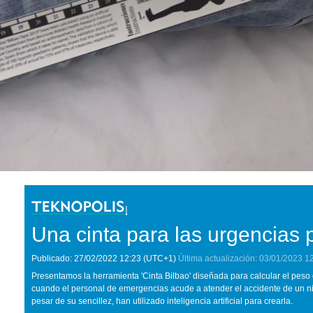
Una cinta para las urgencias 
Publicado:
27/02/2022
12:23
(UTC+1)
Última actualización:
03/01/2023
1
Presentamos la herramienta 'Cinta Bilbao' diseñada para calcular el peso d
cuando el personal de emergencias acude a atender el accidente de un niñ
pesar de su sencillez, han utilizado inteligencia artificial para crearla.