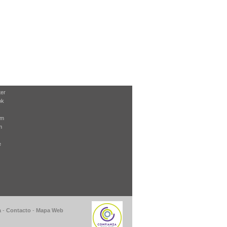
ter
ok
am
m
e
a
-
Contacto
-
Mapa Web