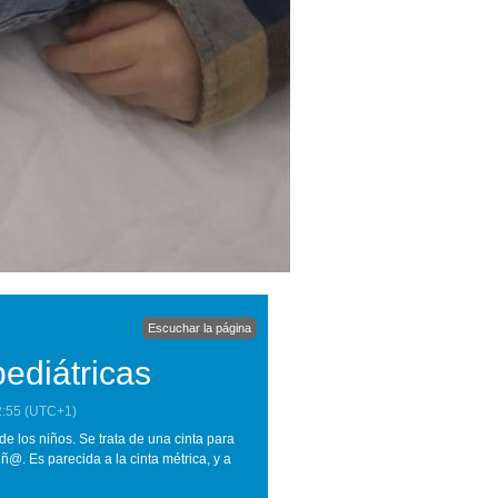
Escuchar la página
pediátricas
2:55
(UTC+1)
e los niños. Se trata de una cinta para
@. Es parecida a la cinta métrica, y a