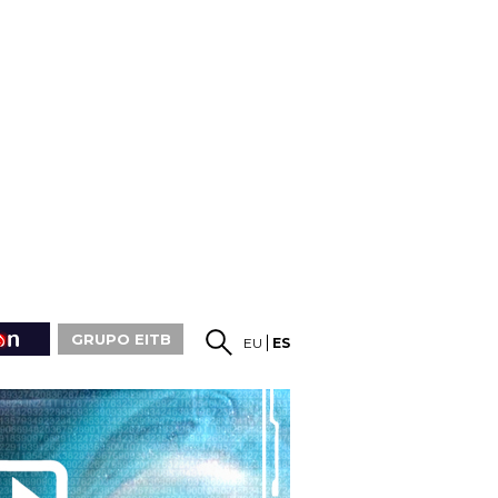
GRUPO EITB
EU
ES