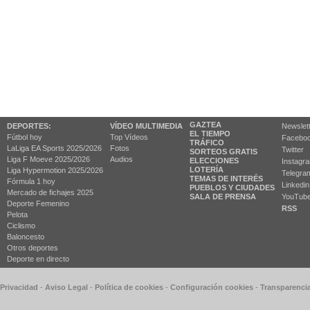
GAZTEA
DEPORTES:
VÍDEO MULTIMEDIA
Newslet
EL TIEMPO
Fútbol hoy
Top Vídeos
Facebo
TRÁFICO
LaLiga EA Sports 2025/2026
Fotos
Twitter
SORTEOS GRATIS
Liga F Moeve 2025/2026
Audios
ELECCIONES
Instagr
LOTERÍA
Liga Hypermotion 2025/2026
Telegra
TEMAS DE INTERÉS
Fórmula 1 hoy
Linkedin
PUEBLOS Y CIUDADES
Mercado de fichajes 2025
SALA DE PRENSA
YouTub
Deporte Femenino
RSS
Pelota
Ciclismo
Baloncesto
Otros deportes
Deporte en directo
 Privacidad
-
Aviso Legal
-
Política de cookies
-
Configuración cookies
-
Transparenci