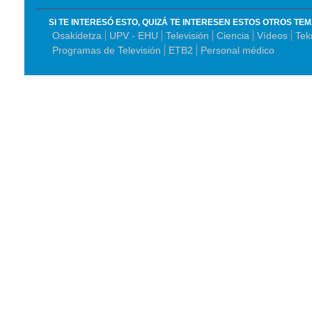
SI TE INTERESÓ ESTO, QUIZÁ TE INTERESEN ESTOS OTROS TE
Osakidetza
UPV - EHU
Televisión
Ciencia
Vídeos
Tek
Programas de Televisión
ETB2
Personal médico