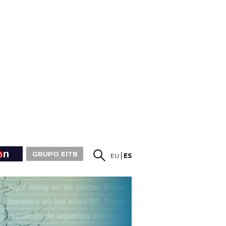
GRUPO EITB
EU
ES