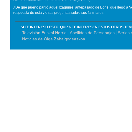
Última actualización:
09/02/2016
08:34
(UTC+1)
¿De qué puerto partió aquel Izaguirre, antepasado de Boris, que llegó a 
respuesta de ésta y otras preguntas sobre sus familiares.
SI TE INTERESÓ ESTO, QUIZÁ TE INTERESEN ESTOS OTROS TE
Televisión Euskal Herria
Apellidos de Personajes
Series 
Noticias de Olga Zabalgogeaskoa