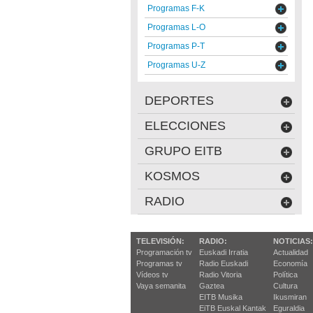
Programas F-K
Programas L-O
Programas P-T
Programas U-Z
DEPORTES
ELECCIONES
GRUPO EITB
KOSMOS
RADIO
TELEVISIÓN:
RADIO:
NOTICIAS:
Programación tv
Euskadi Irratia
Actualidad
Programas tv
Radio Euskadi
Economía
Vídeos tv
Radio Vitoria
Política
Vaya semanita
Gaztea
Cultura
EITB Musika
Ikusmiran
EiTB Euskal Kantak
Eguraldia