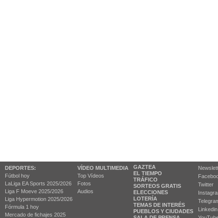
GAZTEA
DEPORTES:
VÍDEO MULTIMEDIA
Newslet
EL TIEMPO
Fútbol hoy
Top Vídeos
Facebo
TRÁFICO
LaLiga EA Sports 2025/2026
Fotos
Twitter
SORTEOS GRATIS
Liga F Moeve 2025/2026
Audios
ELECCIONES
Instagr
LOTERÍA
Liga Hypermotion 2025/2026
Telegra
TEMAS DE INTERÉS
Fórmula 1 hoy
Linkedin
PUEBLOS Y CIUDADES
Mercado de fichajes 2025
SALA DE PRENSA
YouTub