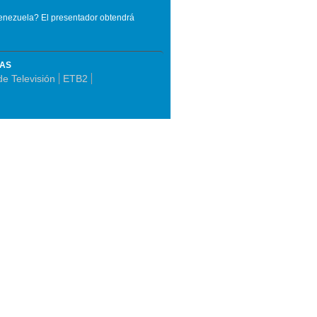
Venezuela? El presentador obtendrá
MAS
de Televisión
ETB2