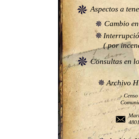
Aspectos a tene
Cambio en 
Interrupció
( por incend
Consultas en l
Archivo H
- Censo 
Comuni
Marí
4801