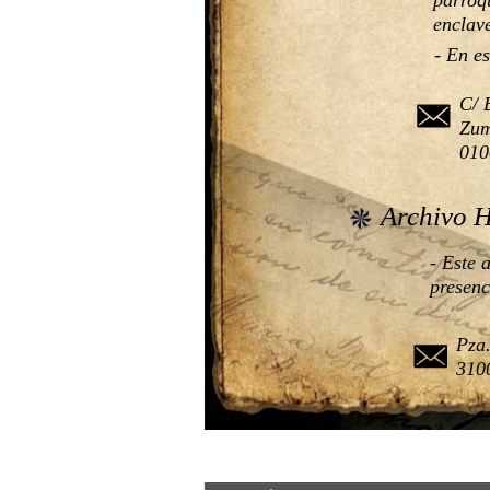
enclav
- En e
C/ 
Zum
010
Archivo H
- Este 
presenc
Pza.
310