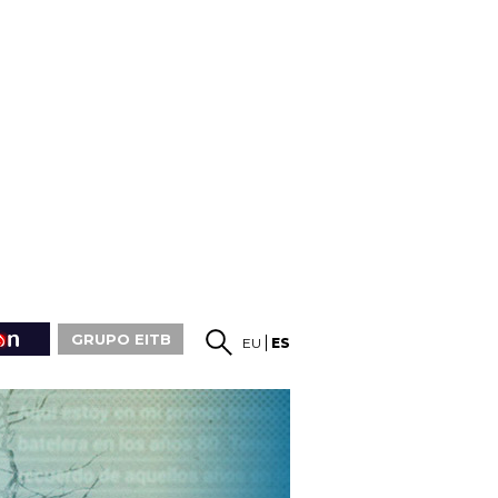
GRUPO EITB
EU
ES