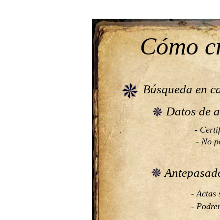
Cómo cr
Búsqueda en casc
Datos de an
- Cert
- No p
Antepasados
- Actas
- Podre