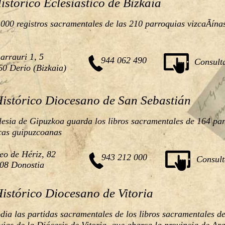
istórico Eclesiástico de Bizkaia
.000 registros sacramentales de las 210 parroquias vizcaÃína
arrauri 1, 5
944 062 490
Consult
0 Derio (Bizkaia)
istórico Diocesano de San Sebastián
lesia de Gipuzkoa guarda los libros sacramentales de 164 par
icas guipuzcoanas
eo de Hériz, 82
943 212 000
Consult
08 Donostia
istórico Diocesano de Vitoria
dia las partidas sacramentales de los libros sacramentales de
ias de la Diócesis de Vitoria, que abarca la provincia de Ara