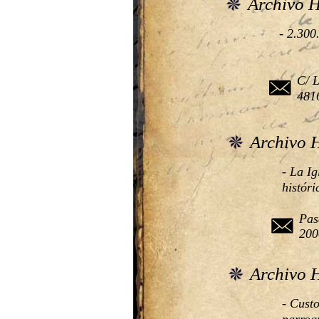
Archivo H
- 2.300
C/ L
4816
Archivo H
- La Ig
histór
Pas
200
Archivo H
- Custo
parroqu