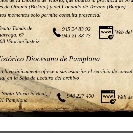
es de Orduña (Bizkaia) y del Condado de Treviño (Burgos).
stos momentos solo permite consulta presencial
Beato Tomás de 
945 24 83 92
Web del
arraga, 67
945 21 38 73
08 Vitoria-Gasteiz
istórico Diocesano de Pamplona
archivo únicamente ofrece a sus usuarios el servicio de consul
ial en la Sala de Lectura del archivo
 Santa María la Real, 1
948 227 400
Web de
01 Pamplona