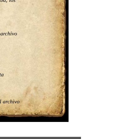
 archivo
ta 
l archivo