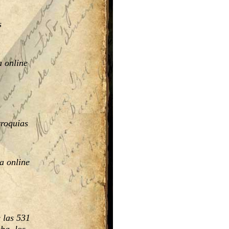
s
a online
roquias 
a online
 las 531 
ba, los 