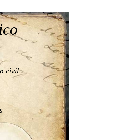
ico
ivil      
     