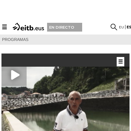
☰
EU
E
EN DIRECTO
PROGRAMAS
☰