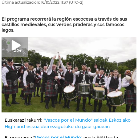
Última actualización:
16/10/2022
11:37
(UTC+2)
El programa recorrerá la región escocesa a través de sus
castillos medievales, sus verdes praderas y sus famosos
lagos.
2:04
Euskaraz irakurri:
"Vascos por el Mundo" saioak Eskoziako
Highland eskualdea ezagutuko du gaur gauean
El programa "
Vascos por el Mundo
" vuela
hoy
hasta