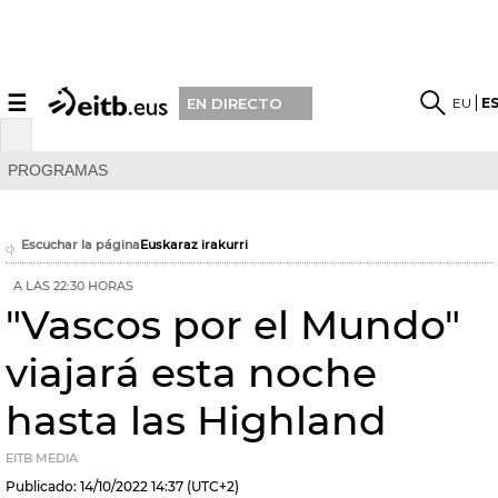
☰
EU
E
EN DIRECTO
PROGRAMAS
Escuchar la página
Euskaraz irakurri
A LAS 22:30 HORAS
"Vascos por el Mundo"
viajará esta noche
hasta las Highland
EITB MEDIA
Publicado:
14/10/2022
14:37
(UTC+2)