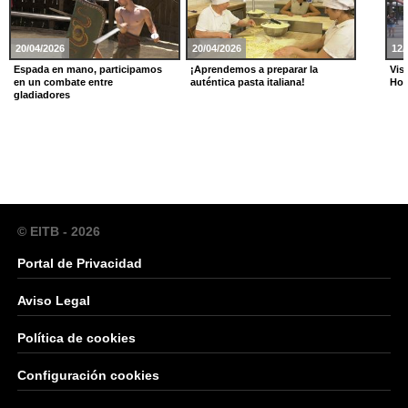
20/04/2026
20/04/2026
12/
Espada en mano, participamos
¡Aprendemos a preparar la
Vis
en un combate entre
auténtica pasta italiana!
Hol
gladiadores
© EITB - 2026
Portal de Privacidad
Aviso Legal
Política de cookies
Configuración cookies