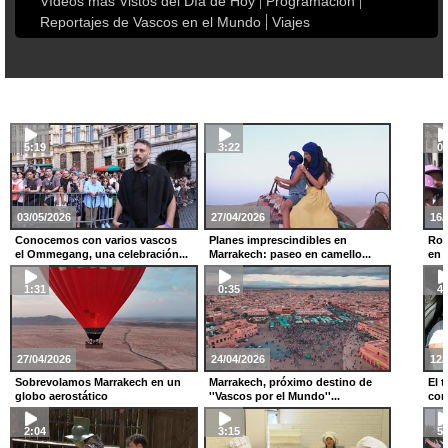
Vídeos más Vistos del Día de Hoy
Programación
Reportajes de Vascos en el Mundo
Viajes
5:19
3:22
0:
03/05/2026
27/04/2026
16/
Conocemos con varios vascos
Planes imprescindibles en
Rom
el Ommegang, una celebración...
Marrakech: paseo en camello...
en '
1:31
0:35
4:
27/04/2026
24/04/2026
12/
Sobrevolamos Marrakech en un
Marrakech, próximo destino de
El t
globo aerostático
''Vascos por el Mundo''...
con
2:04
3:15
5: