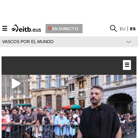
☰
EN DIRECTO
EU
ES
VASCOS POR EL MUNDO
☰
5:19