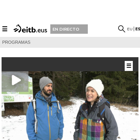
☰
EU
E
EN DIRECTO
PROGRAMAS
☰