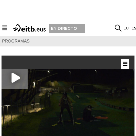
☰
EU
E
EN DIRECTO
PROGRAMAS
☰