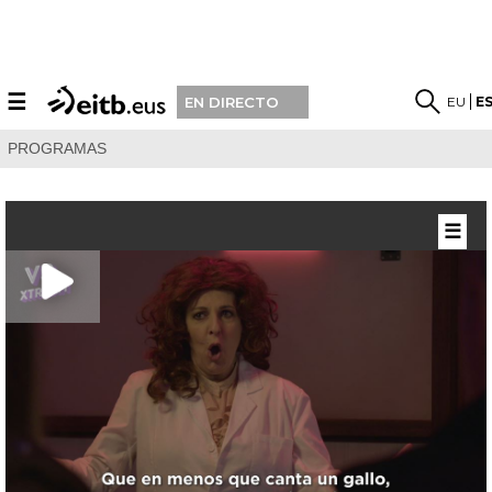
☰
EU
E
EN DIRECTO
PROGRAMAS
☰