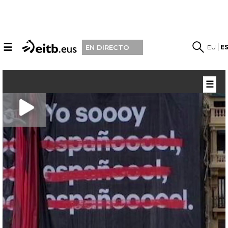
☰
EU
E
EN DIRECTO
☰