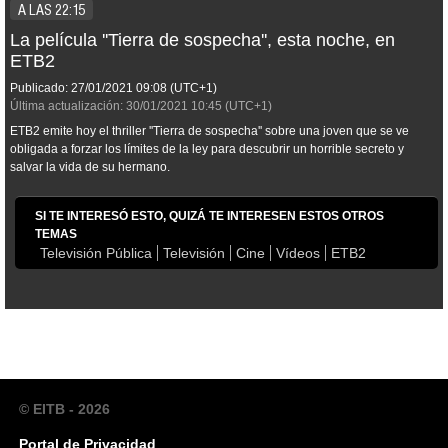
A LAS 22:15
La película ''Tierra de sospecha'', esta noche, en
ETB2
Publicado:
27/01/2021
09:08
(UTC+1)
Última actualización:
30/01/2021
10:45
(UTC+1)
ETB2 emite hoy el thriller ''Tierra de sospecha'' sobre una joven que se ve
obligada a forzar los límites de la ley para descubrir un horrible secreto y
salvar la vida de su hermano.
SI TE INTERESÓ ESTO, QUIZÁ TE INTERESEN ESTOS OTROS
TEMAS
Televisión Pública
Televisión
Cine
Vídeos
ETB2
© EITB - 2026
Portal de Privacidad