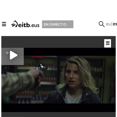
☰
EU
E
EN DIRECTO
☰