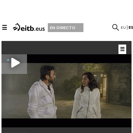
☰
EU
E
EN DIRECTO
☰