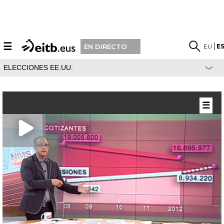
☰
EU
E
EN DIRECTO
ELECCIONES EE.UU.
☰