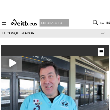
☰
EU
E
EN DIRECTO
EL CONQUISTADOR
☰