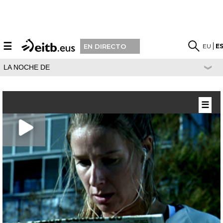
☰
EU
E
EN DIRECTO
LA NOCHE DE
☰