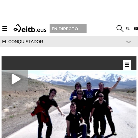
☰
EU
E
EN DIRECTO
EL CONQUISTADOR
☰