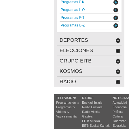
Programas F-K
Programas L-O
Programas P-T
Programas U-Z
DEPORTES
ELECCIONES
GRUPO EITB
KOSMOS
RADIO
TELEVISIÓN:
RADIO:
NOTICIAS:
Programación tv
Euskadi Irratia
Actualidad
Programas tv
Radio Euskadi
Economía
Vídeos tv
Radio Vitoria
Política
Vaya semanita
Gaztea
Cultura
EITB Musika
Ikusmiran
EiTB Euskal Kantak
Eguraldia