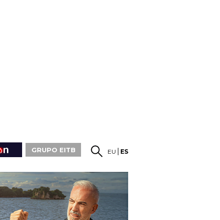
GRUPO EITB
EU
ES