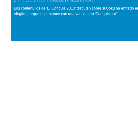
Última actualización:
10/01/2013
08:32
(UTC+1)
Los contertulios de 'El Conquis 2013' discuten sobre si Goku ha entrado e
elegido porque el percance con una vaquilla en 'Conquistour'.