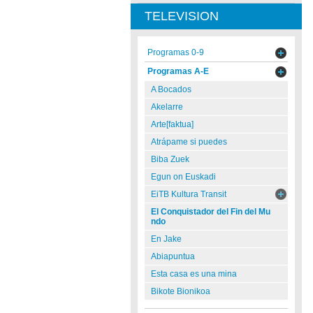
TELEVISION
Programas 0-9
Programas A-E
A Bocados
Akelarre
Arte[faktua]
Atrápame si puedes
Biba Zuek
Egun on Euskadi
EiTB Kultura Transit
El Conquistador del Fin del Mu
ndo
En Jake
Abiapuntua
Esta casa es una mina
Bikote Bionikoa