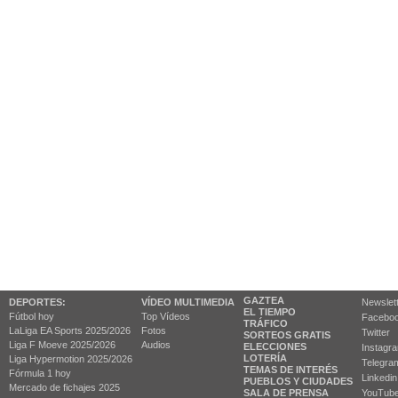
GAZTEA
DEPORTES:
VÍDEO MULTIMEDIA
Newslet
EL TIEMPO
Fútbol hoy
Top Vídeos
Facebo
TRÁFICO
LaLiga EA Sports 2025/2026
Fotos
Twitter
SORTEOS GRATIS
Liga F Moeve 2025/2026
Audios
ELECCIONES
Instagr
LOTERÍA
Liga Hypermotion 2025/2026
Telegra
TEMAS DE INTERÉS
Fórmula 1 hoy
Linkedin
PUEBLOS Y CIUDADES
Mercado de fichajes 2025
SALA DE PRENSA
YouTub