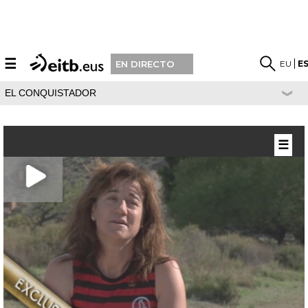
☰
EU
E
EN DIRECTO
EL CONQUISTADOR
☰