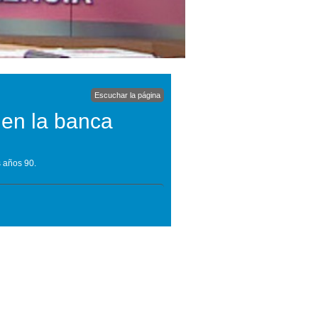
Escuchar la página
 en la banca
s años 90.