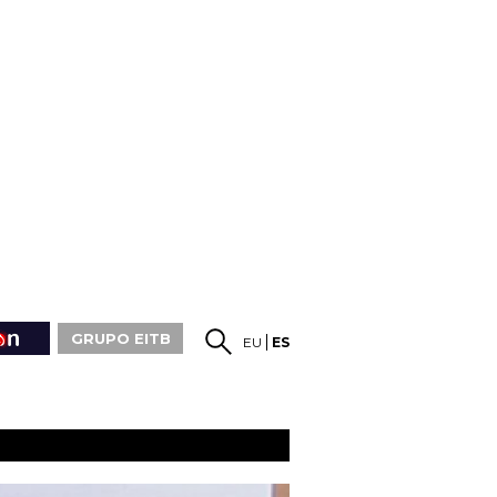
GRUPO EITB
EU
ES