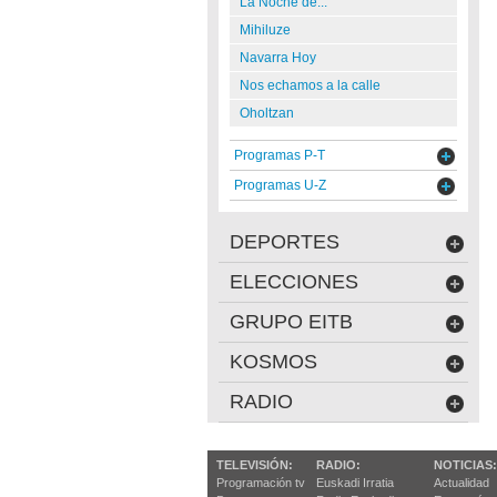
La Noche de...
Mihiluze
Navarra Hoy
Nos echamos a la calle
Oholtzan
Programas P-T
Programas U-Z
DEPORTES
ELECCIONES
GRUPO EITB
KOSMOS
RADIO
TELEVISIÓN:
RADIO:
NOTICIAS:
Programación tv
Euskadi Irratia
Actualidad