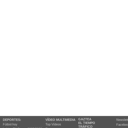
GAZTEA
DEPORTES:
VÍDEO MULTIMEDIA
Newslet
EL TIEMPO
Fútbol hoy
Top Vídeos
Facebo
TRÁFICO