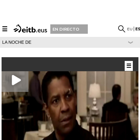
☰
EU
E
EN DIRECTO
LA NOCHE DE
☰