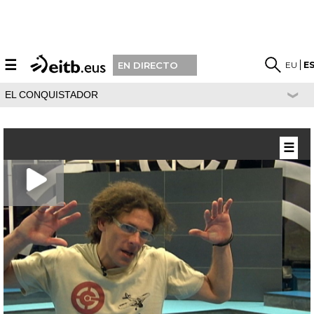
☰
EU
E
EN DIRECTO
EL CONQUISTADOR
☰