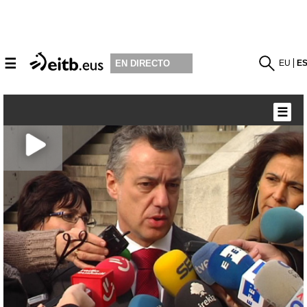
☰
EU
E
EN DIRECTO
☰