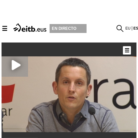
☰
EU
E
EN DIRECTO
☰