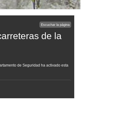
Escuchar la página
arreteras de la
partamento de Seguridad ha activado esta