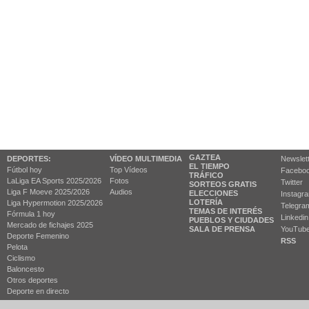
GAZTEA
DEPORTES:
VÍDEO MULTIMEDIA
Newslet
EL TIEMPO
Fútbol hoy
Top Vídeos
Facebo
TRÁFICO
LaLiga EA Sports 2025/2026
Fotos
Twitter
SORTEOS GRATIS
Liga F Moeve 2025/2026
Audios
ELECCIONES
Instagr
LOTERÍA
Liga Hypermotion 2025/2026
Telegra
TEMAS DE INTERÉS
Fórmula 1 hoy
Linkedin
PUEBLOS Y CIUDADES
Mercado de fichajes 2025
SALA DE PRENSA
YouTub
Deporte Femenino
RSS
Pelota
Ciclismo
Baloncesto
Otros deportes
Deporte en directo