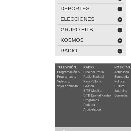
DEPORTES
ELECCIONES
GRUPO EITB
KOSMOS
RADIO
TELEVISIÓN:
RADIO:
NOTICIAS:
Programación tv
Euskadi Irratia
Actualidad
Programas tv
Radio Euskadi
Economía
Vídeos tv
Radio Vitoria
Política
Vaya semanita
Gaztea
Cultura
EITB Musika
Ikusmiran
EiTB Euskal Kantak
Eguraldia
Programas
Podcast
Artxipelagoa