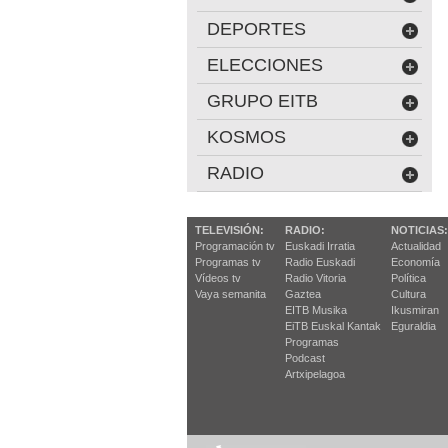
DEPORTES
ELECCIONES
GRUPO EITB
KOSMOS
RADIO
TELEVISIÓN:
RADIO:
NOTICIAS:
Programación tv
Euskadi Irratia
Actualidad
Programas tv
Radio Euskadi
Economía
Vídeos tv
Radio Vitoria
Política
Vaya semanita
Gaztea
Cultura
EITB Musika
Ikusmiran
EiTB Euskal Kantak
Eguraldia
Programas
Podcast
Artxipelagoa