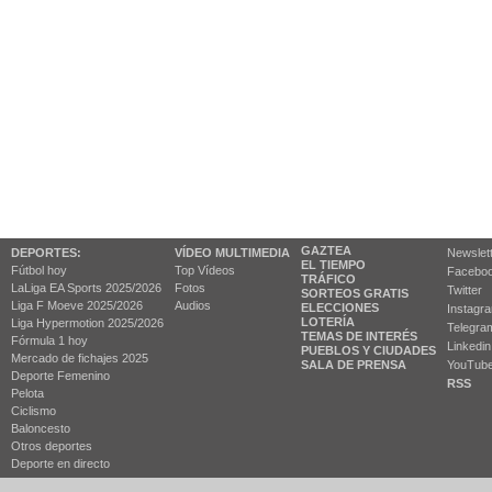
GAZTEA
DEPORTES:
VÍDEO MULTIMEDIA
Newslet
EL TIEMPO
Fútbol hoy
Top Vídeos
Facebo
TRÁFICO
LaLiga EA Sports 2025/2026
Fotos
Twitter
SORTEOS GRATIS
Liga F Moeve 2025/2026
Audios
ELECCIONES
Instagr
LOTERÍA
Liga Hypermotion 2025/2026
Telegra
TEMAS DE INTERÉS
Fórmula 1 hoy
Linkedin
PUEBLOS Y CIUDADES
Mercado de fichajes 2025
SALA DE PRENSA
YouTub
Deporte Femenino
RSS
Pelota
Ciclismo
Baloncesto
Otros deportes
Deporte en directo