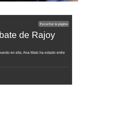
Escuchar la página
ebate de Rajoy
uesto en ella. Ana Mato ha estado entre