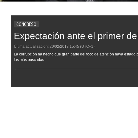
CONGRESO
Expectación ante el primer d
Última actualización:
20/02/2013
15:45
(UTC+1)
La corrupción ha hecho que gran parte del foco de atención haya estado p
las más buscadas.