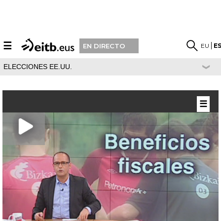
☰
EU
E
EN DIRECTO
ELECCIONES EE.UU.
☰