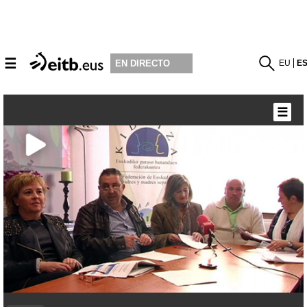
☰
EU
E
EN DIRECTO
☰