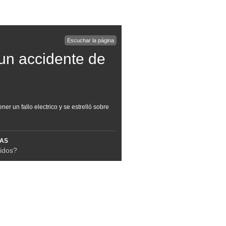
Escuchar la página
un accidente de
ner un fallo electrico y se estrelló sobre
MAS
idos?