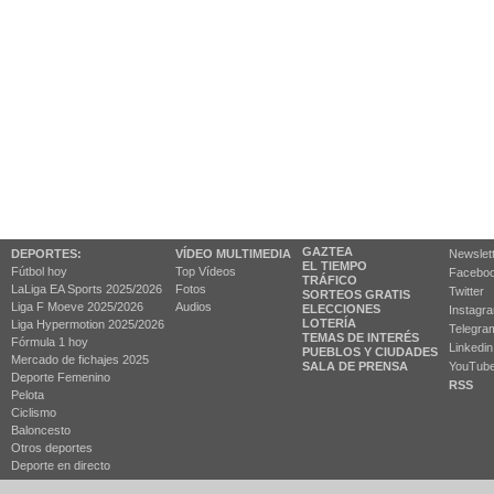
GAZTEA
DEPORTES:
VÍDEO MULTIMEDIA
Newslet
EL TIEMPO
Fútbol hoy
Top Vídeos
Facebo
TRÁFICO
LaLiga EA Sports 2025/2026
Fotos
Twitter
SORTEOS GRATIS
Liga F Moeve 2025/2026
Audios
ELECCIONES
Instagr
LOTERÍA
Liga Hypermotion 2025/2026
Telegra
TEMAS DE INTERÉS
Fórmula 1 hoy
Linkedin
PUEBLOS Y CIUDADES
Mercado de fichajes 2025
SALA DE PRENSA
YouTub
Deporte Femenino
RSS
Pelota
Ciclismo
Baloncesto
Otros deportes
Deporte en directo