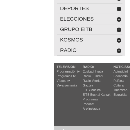
DEPORTES
ELECCIONES
GRUPO EITB
KOSMOS
RADIO
TELEVISIÓN:
RADIO:
NOTICIAS:
Programación tv
Euskadi Irratia
Actualidad
Programas tv
Radio Euskadi
Economía
Vídeos tv
Radio Vitoria
Política
Vaya semanita
Gaztea
Cultura
EITB Musika
Ikusmiran
EiTB Euskal Kantak
Eguraldia
Programas
Podcast
Artxipelagoa