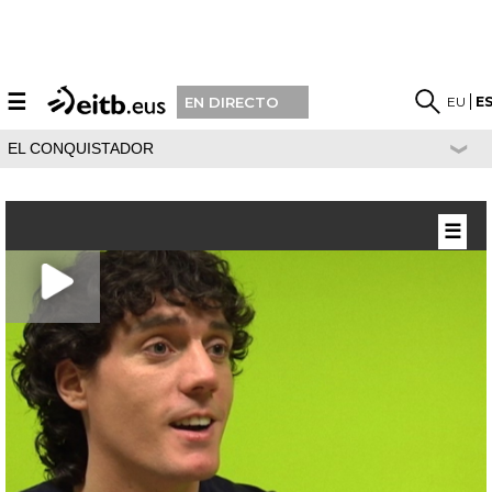
☰
EU
E
EN DIRECTO
EL CONQUISTADOR
☰